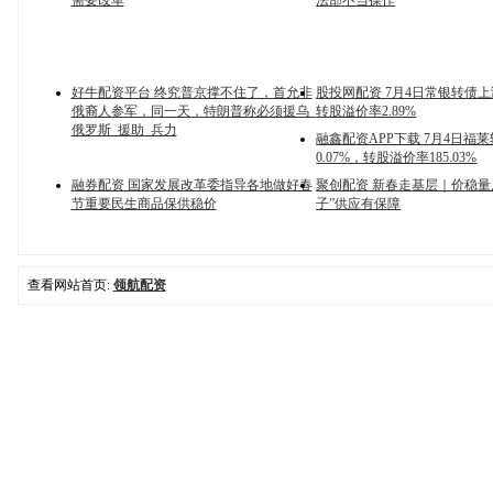
需要改革
法部不当操作
好牛配资平台 终究普京撑不住了，首允非
股投网配资 7月4日常银转债上涨
俄裔人参军，同一天，特朗普称必须援乌_
转股溢价率2.89%
俄罗斯_援助_兵力
融鑫配资APP下载 7月4日福
0.07%，转股溢价率185.03%
融券配资 国家发展改革委指导各地做好春
聚创配资 新春走基层｜价稳量
节重要民生商品保供稳价
子”供应有保障
查看网站首页:
领航配资