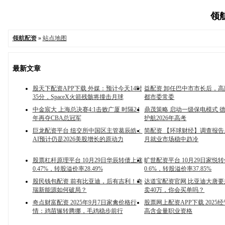
领航
领航配资
»
站点地图
最新文章
股天下配资APP下载 外媒：预计今天14时
益配资 卸任巴中市市长后，
35分，SpaceX火箭残骸将撞击月球
都市委常委
中金宸大 上海总决赛4:1击败广厦 时隔24
鼎茂策略 启动一级保电模式 
年再夺CBA总冠军
护航2026年高考
巨龙配资平台 纽交所中国区主管葛辰皓：
简配资 【环球财经】调查报告
AI预计仍是2026美股增长的原动力
月就业市场稳中趋冷
股票杠杆原理平台 10月29日华辰转债上涨
旷世配资平台 10月29日家悦
0.47%，转股溢价率28.49%
0.6%，转股溢价率37.85%
股民钱包配资 前有比亚迪，后有吉利！奇
达道宝配资官网 比亚迪大唐
瑞新能源如何破局？
卖40万，你会买单吗？
奇点财富配资 2025年9月7日家禽价格行
股票网上配资APP下载 2025
情：鸡苗辗转腾挪，毛鸡稳步前行
高含金量职业资格