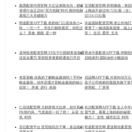
股票配资代理官网 方正证券陈光兴：财富
宝贷配资官网 药明康德：将
管理行业正迈向“买方投顾”时代 期待投顾
上限由不超过90.72元/股（
展现三大关键能力
过114.15元/股
明道配资APP下载 老奶校门口卖块块小
丰益国际配资官网 老公外地
吃，一元一个，学生们都抢着买，你吃过
婆煮了一锅汤面条迎接，端上
么？_美食_都能_是一种
笑！_生活_爱意_丈夫
龙坤投资配资官网 ST任子行因财务造假遭
恩卓中盈配资APP下载 伊朗
证监会重罚 受损投资者索赔通道已开启
启核谈判 国际油价小幅波动
有富策略 你真的了解帕金森病吗？手抖≠
启远网APP下载 斥资8658万
帕金森病，动作迟缓才是帕金森病的核心
及子公司收购控股股东旗下资
症状！_患者_进行_疾病
使用权、厂房等
仁信优配官网 大妈穿搭大比拼，丝巾风格
长沙配资网APP下载 女人中年
PK简约风，气质差距一目了然！_从容_红
显气质，看看上海妈妈的秘密
色_时尚
魅力！_女性_城市生活_时尚
百亿配资平台 世贸组织总干事：多边组织
乾盘配资官网 爱泼斯坦案受