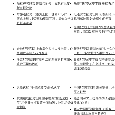
加杠杆买股票 建议接地气，履职有温度 |
乐蒙网配资APP下载 重磅布局
新京报社论
华盛通配资 《洛克王国：世界》3月26日
汇通资管配资官网 长春新民
正式上线，PC/移动双端互通，等你入学 3
氛围感拉满 妙趣横生闹元宵
月新游速递
苏州配资门户官网 “掏空钱包
重组，南新制药连亏4年寻找“
金融配资官网 上市房企实控人被拘留，公
新股配资网 规划的笔“勾一勾”
司刚宣布切入芯片赛道
一般”，多地通过“调规”优化
股票配资知识网官网 二胡演奏家赵寒阳：
日鑫配资APP下载 新春走基层
弦歌不辍传雅韵
看，我记录｜在火神台，触摸
源”的根与魂
久联优配 “手搓经济”为什么火了
中国配资网官网 东吴证券：
买入评级
杭州在线配资官网 快手电商“超级宠粉
鼎合网APP下载 降降降！强赎
节”品类日扶持政策全面加码，拉动品类爆
龄化”凸显！
发增长
西安股票配资网官网 36股今
评级 8股上涨空间超20%