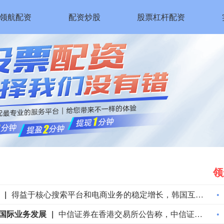
领航配资
配资炒股
股票杠杆配资
领
得益于核心搜索平台和电商业务的稳定增长，韩国互联网巨头Naver公布了稳健的第二季度业绩。Naver公布的业绩好于市场平均预期。与此同时，这家韩国主导搜索引擎背后的公司一直在扩大其人工智能(AI)的布局，最近与AI芯片领导者英伟达和美国私募股权投资公司博枫(Brookfield)达成了数以十亿美元计的合作，以建立千兆瓦级的AI云基础设施。该公司周五表示，4-6月当季净利润同比增长42%，至7,043亿韩元（合4.949亿美元）。这一数字超过了FactSet汇编的4,717.1亿韩元的平均预期。营收增长16%，至3.389万亿韩元；营业利润微降0.2%，至5,203亿韩元。今年以来，该公司股价已下跌约7%，跑输基准韩国综合指数(Kospi)近50%的涨幅。
于国际业务发展
中信证券在香港交易所公告称，中信证券完成按每股23.13港元的价格向中信金控发行新H股，筹资约186亿港元。所得款项将全部留存境外用于发展国际化业务，包括向境外全资子公司中。信证券国际增资不超过160亿元人民币。本次发行完成后，新H股约占已发行股份总数的5.14%。中信金控将持有扩大后已发行股份总数的约24%。新H股须遵守48个月的限售期安排。