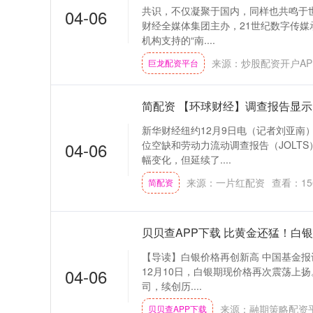
共识，不仅凝聚于国内，同样也共鸣于世界
04-06
财经全媒体集团主办，21世纪数字传
机构支持的“南....
来源：炒股配资开户AP
巨龙配资平台
简配资 【环球财经】调查报告显示
新华财经纽约12月9日电（记者刘亚南
04-06
位空缺和劳动力流动调查报告（JOLT
幅变化，但延续了....
来源：一片红配资
查看：
15
简配资
贝贝查APP下载 比黄金还猛！白
【导读】白银价格再创新高 中国基金报记
04-06
12月10日，白银期现价格再次震荡上扬。
司，续创历....
来源：融期策略配资
贝贝查APP下载