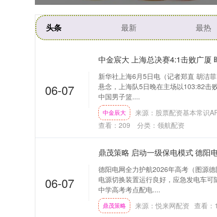
头条
最新
最热
中金宸大 上海总决赛4:1击败广厦 
新华社上海6月5日电（记者郑直 胡洁
06-07
悬念，上海队5日晚在主场以103:82击
中国男子篮....
来源：股票配资基本常识A
中金辰大
查看：
209
分类：
领航配资
鼎茂策略 启动一级保电模式 德阳电
德阳电网全力护航2026年高考（图源德
06-07
电源切换装置运行良好，应急发电车可随
中学高考考点配电....
来源：悦来网配资
查看：
鼎茂策略