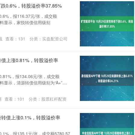
0.6%，转股溢价率37.85%
6%，报116.37元/张，成交额
。 资料显示，家悦转债信用级别
载
查看：
131
分类：
实盘配资公司
转债上涨0.81%，转股溢价率
81%，报134.06元/张，成交额
资料显示，清源转债信用级别为“A+”....
网
查看：
101
分类：
股票杠杆配资
隆转债上涨0.1%，转股溢价率
%，报135.1元/张，成交额5780.57