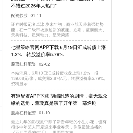
不错过2026年大热门”
配资炒股
01-11
证券时报记者卓泳 岁末年初，商业航天带着强劲势
能，在一二级市场掀起新的波澜。近期，蓝箭航天、
天兵科技、星河动力、星际荣耀
七星策略官网APP下载 6月19日汇成转债上涨
1.2%，转股溢价率5.79%
股票杠杆配资
02-02
本站消息，6月19日汇成转债收盘上涨1.2%，报
139.08元/张，成交额2.87亿元，转股溢价率5.79%。
资料显示
有道配资APP下载 胡编乱造的剧情，毫无观众
缘的选角，董璇真是演了开年第一部烂剧
股票杠杆配资
01-10
最近几年的影视剧中除了新晋年轻的小生小花，也有
很多中年艺人再度迎来事业春天，你像最近热播的
《不期而遇的生活》，里面男女主