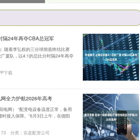
佳对照
时隔24年再夺CBA总冠军
菲）随着李弘权的三分球彻底终结比赛
败广厦队，以4:1的总比分时隔24年再夺
PP下载
网全力护航2026年高考
阳电网） “配变电设备温度正常，备用
时接入保障。”6月3日上午，在德阳
173
分类：
实盘配资公司