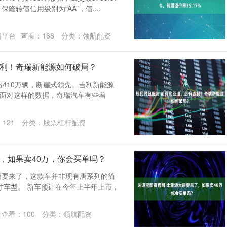
隆转债信用级别为“AA”，债....
网平台
查看：
168
分类：
领航配资
吉利！奇瑞新能源如何破局？
出410万辆，断崖式领先。吉利新能源
万。面对这样的数据，奇瑞汽车有些着
：
121
分类：
股票杠杆配资
，如果卖40万，你会买单吗？
唐要来了，这款车并非现有唐系列的简
寸车型。 新车预计在今年上半年上市，
查看：
100
分类：
领航配资