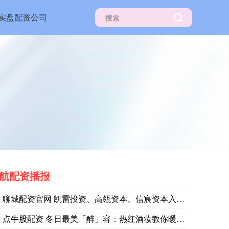
实盘配资公司
航配资播报
聊城配资官网 凯雷投资、高瓴资本、信宸资本入局星巴克中国业务
点牛股配资 冬日最美「醉」容：热红酒妆教你暖到骨子里