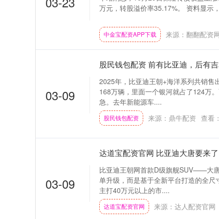
03-23
万元，转股溢价率35.17%。 资料显示，保
来源：翻翻配资
中金宝配资APP下载
股民钱包配资 前有比亚迪，后有
2025年，比亚迪王朝+海洋系列共销售
03-09
168万辆，里面一个银河就占了124
急。去年新能源车....
来源：鼎牛配资
查看
股民钱包配资
达道宝配资官网 比亚迪大唐要来了
比亚迪王朝网首款D级旗舰SUV——大
03-09
单升级，而是基于全新平台打造的全尺
主打40万元以上的市....
来源：达人配资官网
达道宝配资官网