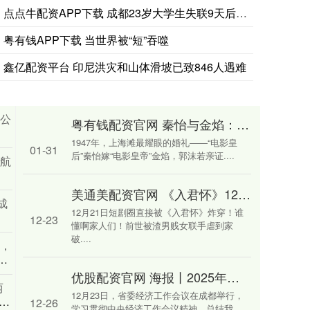
点点牛配资APP下载 成都23岁大学生失联9天后遗体被发现，
粤有钱APP下载 当世界被“短”吞噬
鑫亿配资平台 印尼洪灾和山体滑坡已致846人遇难
：公
粤有钱配资官网 秦怡与金焰：一场始于星光、终于隐忍的世纪婚姻
1947年，上海滩最耀眼的婚礼——“电影皇
01-31
后”秦怡嫁“电影皇帝”金焰，郭沫若亲证....
业航
美通美配资官网 《入君怀》12月重生爽剧天花板，黑莲花×病娇太子焊死双向救赎
成
12月21日短剧圈直接被《入君怀》炸穿！谁
12-23
懂啊家人们！前世被渣男贱女联手虐到家
破....
情，
开
优股配资官网 海报丨2025年省委经济工作会议这些部署，与你我息息相关
两
12月23日，省委经济工作会议在成都举行，
的最
12-26
学习贯彻中央经济工作会议精神，总结我