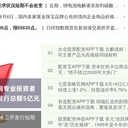
应求状况短期不会改变
近期，锂电池电解液添加剂碳酸亚乙烯酯（VC）价格持续上涨。据百川盈孚数据，截至8月6日，国内电解液添加剂VC均价为23万元/吨，6月以来涨幅超过60%，同比上涨400%。多位业内人士表示，VC供不应求的情况短期不会改变。目前国内VC行业名义总产能超过19万吨/年，但业内可稳定供货的有效产能仅约11万吨/年。去年行业企业开工率整体偏低，叠加头部企业集中开展设备检修，行业库存快速下行。（上海证券报）
北京时间8月6日，国内多家黄金珠宝品牌公布的境内足金饰品价格为1300元/克左右，单克较前一日上涨超过55元。这一价格调整的背后，是黄金这一原料的价格在反复震荡后迎来快速突破。当日，伦敦现货黄金继前一交易日上涨超过5%后继续上行，盘中一度突破4300美元/盎司。上海黄金交易所现货黄金（Au99.99）也连续两个交易日涨幅超过2%，于8月6日突破935元/克。业内人士认为，长期来看，支撑金价的结构性力量仍然存在，但短期内，金价仍处于多重影响因素的反复博弈中，将于8月7日公布的美国非农就业数据等仍有不确定性，黄金价格存在宽幅波动风险。（上海证券报）
点，报65635点。
日经指数期货在新加坡交易所开盘上涨100点，报65635点。
太仓股票配资APP下载 古麒绒材
01
司主要产品为高规格羽绒材料
配资宝APP下载 资本狂热卡位商
02
天：“绝不错过2026年大热门”
七星策略官网APP下载 6月19日汇
03
转债上涨1.2%，转股溢价率5.79%
有道配资APP下载 胡编乱造的剧
04
毫无观众缘的选角，董璇真是演了
年第一部烂剧
资者公开发行短期
股票配资神器APP下载 美元“连跌
05
年”是“历史规律”，1995年是今年