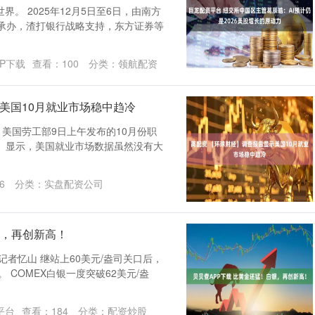
。 2025年12月5日至6日，由南方
媒承办，渣打银行战略支持，东方证券等
P下载
查看：
100
分类：
领航配资
美国10月就业市场稳中趋冷
）美国劳工部9日上午发布的10月份职
S）显示，美国就业市场数据虽然没有大
6
分类：
实盘配资公司
银，再创新高！
者忆山 继站上60美元/盎司关口后，
 COMEX白银一度突破62美元/盎
平台
查看：
184
分类：
配资炒股