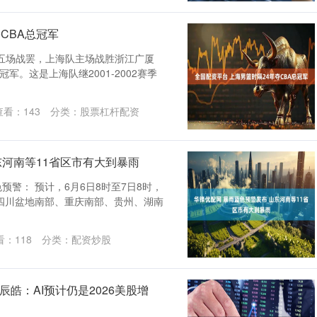
CBA总冠军
决赛第五场战罢，上海队主场战胜浙江广厦
冠军。这是上海队继2001-2002赛季
查看：
143
分类：
股票杠杆配资
东河南等11省区市有大到暴雨
预警： 预计，6月6日8时至7日8时，
四川盆地南部、重庆南部、贵州、湖南
看：
118
分类：
配资炒股
皓：AI预计仍是2026美股增