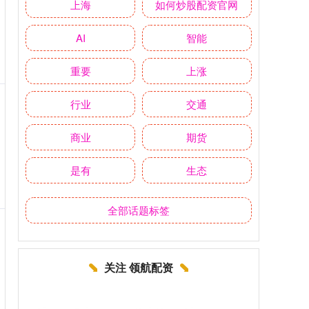
上海
如何炒股配资官网
AI
智能
重要
上涨
行业
交通
商业
期货
是有
生态
全部话题标签
关注 领航配资